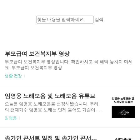
검색
부모급여 보건복지부 영상
부모급여 보건복지부 영상입니다. 확인하시고 꼭 혜택 놓치지 마세
요. 부모급여 보건복지부 영상
생활 건강
임영웅 노래모음 및 노래모음 유튜브
오늘은 임영웅 노래모음을 선정해봤습니다. 우리
의 천재가수 임영웅 노래는 언제 들어도 가슴이 메
입니다. 임영웅 노래를 찾아서 듣기가 늘 번거로운
임영웅
데 유튜브에서 엄선한 노래모음집들이 있네요. 그
래서 정리해 봤습니다. 임영웅 노래모음 신곡 모래
알갱이 외 8곡(유튜브 재생) 신곡 9곡입니다. 이것
송가인 콘서트 일정 및 송가인 콘서트 예매 방법
만 들어도 마음에 위안이 되네요. 모래알갱이 우리