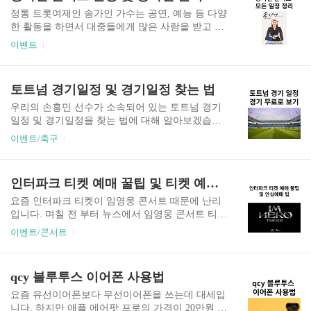
들의 블루스 이제 나만 믿어요 무지개 아버지 런던
정통 트롯여제인 송가인 가수는 공연, 예능 등 다양
보이 보금자리 다시 만날 수 있을까 별빛같은 나의
한 활동을 하면서 대중들에게 많은 사랑을 받고 있
사랑아 임영웅 노래모음 신곡, 예전 곡 20곡 한시간
습니다. 송가인씨 노래를 듣고 있으면 소름돋을 정
이벤트
연속 재생 한 시간 20곡이 재생이 됩니다. 신곡과
도로 진짜 감탄만 나옵니다. 이런 송가인 가수가 가
예전 곡이 섞여 있어서 감성을 느끼기 좋습니다. 20
을부터 콘서트를 할 예정인데, 송가인 콘서트 일정
곡이라 일하면서 들어도 시간이 금방 가네요. 01 모
과 송가인 콘서트 예매 방법에 관해 알아보겠습니
토트넘 경기일정 및 경기일정 찾는 법
래알갱이 02 Polaroid(폴라로이드) 03 LONDON BO
다. 송가인 콘서트 일정 및 송가인 콘서트 예매 방
Y(..
법 더 트롯 콘서트 - 금산 송가인 콘서트 출연 일정
우리의 손흥민 선수가 소속되어 있는 토트넘 경기
: 2023.09.14(목) 오후 7시 15분 장소 : 금산군 종합
일정 및 경기일정을 찾는 법에 대해 알아보겠습니
운동장 2023 충청남도 체육대회 개막 공연 송가인
다. 이미 첫번째 경기인 번리의 홈그라운드인 터프
이벤트/축구
콘서트 예매 방법 : 티켓 무료 2023년 충청남도 체
무어에서 9월 2일에 치뤄졌습니다. 번리에서 먼저
육대회 특집으로 더 트롯 콘서트 일정이 진행되고
선제골을 넣었지만 포기하지 않은 손흥민 선수의
트롯여제 송가인을 포함하여 트바로티 김호중, 매
활약으로 토트넘이 5:2 대승을 거두었습니다. 다음
인터파크 티켓 예매 꿀팁 및 티켓 예매(안심) 서비스 안내
력부자 김희재, 트롯 아버지 설운도, 고음여향 금
2번째 경기는 셰필드와의 홈경기이며 9월 16일 밤
잔..
11시에 개최될 예정입니다. 토트넘 경기일정 (2023
요즘 인터파크 티켓이 임영웅 콘서트 때문에 난리
년 9월) 토트넘 경기일정 9월 2일 토트넘 VS 번리 9
입니다. 며칠 전 부터 뉴스에서 임영웅 콘서트 티켓
월 2일 경기는 위에서 말씀드린것과 같이 토트넘이
발행처인 인터파크 티켓에서 어르신들을 위한 전
이벤트/콘서트
3골차이로 승리하였습니다. 초반에 선제골을 내 주
담 안내데스크까지 따로 만든다고하니 천재가수
었지만 우리의 손흥민 선수의 활약으로 5골이나 나
임영웅의 파워을 새삼 느끼게 됩니다. 임영웅 티켓
왔습니다. 경기 하이라이트 영상은 아래에서 한번
예매를 위한 신속한 예매를 위한 인터파크 티켓 예
qcy 블루투스 이어폰 사용법
다시 보시고 다시한번 희열을 느껴보세요. SPOTV
매 꿀팁 및 티켓 안심예매에 관해 알려드리려고합
NOW(스포티..
니다. 인터파크 티켓 예매 꿀팁 사전 준비 1. 인터
요즘 유선이어폰보다 무선이어폰을 쓰는데 대세입
파크 티켓 홈페이지에 들어가서 회원 가입을 합니
니다. 하지만 애플 에어팟 프로의 가격이 20만원 중