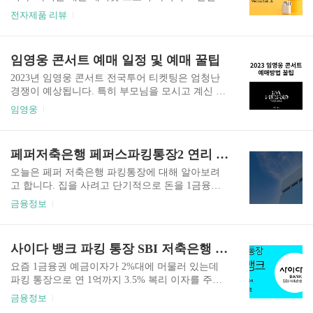
다. 인터파크 티켓 홈페이지 바로가기 2. 인터파크
반대로 서민들이 쉽게 구매할 수 없는 가격입니다.
전자제품 리뷰
티켓 싸이트 반드시 자동로그인과 아이디 저장을
하지만 샤오미에 납품하는 QCY라는 업체에서 가
눌러 로그인을 해보고, 창을 닫았다가 다시 인터파
성비 무선이어폰을 출시해서 국내외로 선풍적인
크 티켓 예매 사이트가 자동 로그인이 되는지 확인
인기를 일으키고 있습니다. 에어팟 프로의 1/10 가
임영웅 콘서트 예매 일정 및 예매 꿀팁
합니다. 자동로그인 기능은 혹시 사이트에서 서버
격도 안 되는 기기인데 일반적으로 사용하는 데는
부하로 멈췄을 때, 재빠르게 다시 인터..
무리가 없을 정도로 성능이 좋습니다. 국내 총판이
2023년 임영웅 콘서트 전국투어 티켓팅은 엄청난
생길 정도로 인기가 있는 브랜드로 성장하고 있습
경쟁이 예상됩니다. 특히 부모님을 모시고 계신 분
니다. 이에 오늘은 QCY HT05 MeloBuds ANC 블루
들은 임영웅 콘서트 티켓을 성공하신다면 엄청난
임영웅
투스 이어폰을 이용하여 qcy 블루투스 이어폰 사용
효도를 하시는 셈입니다. 티켓팅 성공을 위한 방법
법에 대해 알아보겠습니다. 다른 QCY 블루투스 이
을 아래 알려드리니 티켓팅 성공하셔서 천재 가수
어폰도 사용법은 거의 유사합니다. 음질이 궁금하
임영웅 공연을 관람하시길 바랍니다. 임영웅 콘서
페퍼저축은행 페퍼스파킹통장2 연리 3.2%
시면 아래 링크에서 동영상을 시청해보세요 QCY
트 공연 예매 일정 아래 공연일정에 보시고 임영웅
T13 블루투스 무선..
콘서트 티켓을 예매하셔야합니다. 공연 지역에 따
오늘은 페퍼 저축은행 파킹통장에 대해 알아보려
라 티켓예매 일자가 다르니 꼭 메모하셨다가 성공
고 합니다. 집을 사려고 단기적으로 돈을 1금융권
하시길 바랍니다. 임영웅 콘서트 티져 영상 임영웅
(우리, 국민, 기업 등)에 저금해 놓으시는 분 많으실
금융정보
콘서트 티져 영상입니다. 우주를 형상화한 아주 심
겁니다. 이런 돈을 잠깐만 맡겨도 연이자 3.2%를
미적인 동영상입니다. 한번 감상하세요. 임영웅 콘
준다면 1금융권에 맡기시겠습니까? 더구나 예금자
서트 티켓 예매 꿀팁 임영웅이라는 국민스타의 팬
보호로 5,000만원까지는 정부가 지급보증을 해주
사이다 뱅크 파킹 통장 SBI 저축은행 연이자 3.5% 복리
들 뿐만 아니라 티켓을 되파는 사람들 때문에 엄청
는데 안 맡길 이유가 없습니다. 페퍼 저축은행 안전
난 티켓팅 경쟁은 뻔합니다. 9월 14일..
한가요? 페퍼저축은행은 상호신용금고로써 2금융
요즘 1금융권 예금이자가 2%대에 머물러 있는데
권입니다. 작은 은행이라고 생각하시면 되고 정부
파킹 통장으로 연 1억까지 3.5% 복리 이자를 주는
에서 5,000만원까지 지급보증을 해주는 은행입니
사이다 뱅크가 있어 소개하려고 합니다. 대부분 짜
금융정보
다. 2금융권이 페퍼저축은행이 하는 일도 1금융권
투리 금액이나 단시간에 써야 할 금액을 그냥 1금